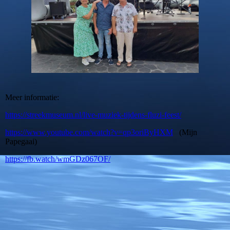
Meer informatie:
https://streekmuseum.nl/live-muziek-tijdens-fluzi-feest/
https://www.youtube.com/watch?v=qp3oriByHXM
(Mijn
Papegaai)
https://fb.watch/wmGDz067OF/