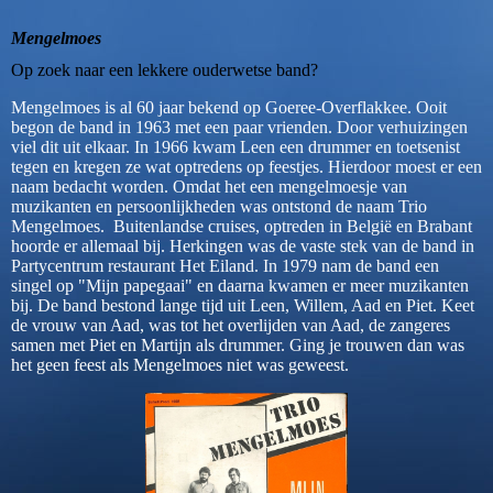
Mengelmoes
Op zoek naar een lekkere ouderwetse band?
Mengelmoes is al 60 jaar bekend op Goeree-Overflakkee. Ooit
begon de band in 1963 met een paar vrienden. Door verhuizingen
viel dit uit elkaar. In 1966 kwam Leen een drummer en toetsenist
tegen en kregen ze wat optredens op feestjes. Hierdoor moest er een
naam bedacht worden. Omdat het een mengelmoesje van
muzikanten en persoonlijkheden was ontstond de naam Trio
Mengelmoes. Buitenlandse cruises, optreden in België en Brabant
hoorde er allemaal bij. Herkingen was de vaste stek van de band in
Partycentrum restaurant Het Eiland. In 1979 nam de band een
singel op "Mijn papegaai" en daarna kwamen er meer muzikanten
bij. De band bestond lange tijd uit Leen, Willem, Aad en Piet. Keet
de vrouw van Aad, was tot het overlijden van Aad, de zangeres
samen met Piet en Martijn als drummer. Ging je trouwen dan was
het geen feest als Mengelmoes niet was geweest.