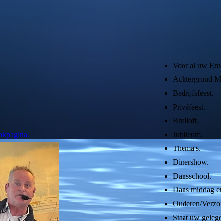
Voor al uw Ent
Achtergrond M
Bedrijfsfeest.
Privéfeest.
Bruiloft.
okpagina.
Jubileum.
Thema's.
Dinershow.
Dansschool.
Dans middag en
Ouderen/Verzor
Staat uw gelege