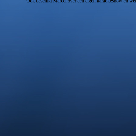
Ook beschikt Marcel over een eigen karaokeshow en we