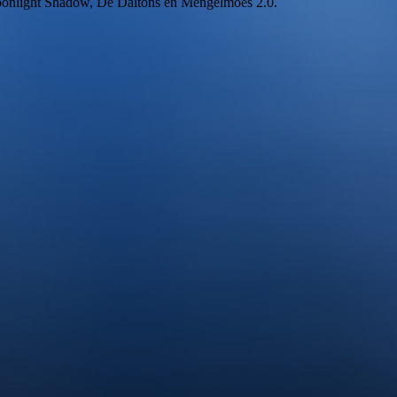
oonlight Shadow, De Daltons en Mengelmoes 2.0.