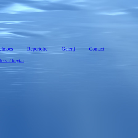
elmoes
Repertoire
Galerij
Contact
less 2 keytar