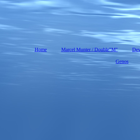
Home
Marcel Munter / Double"M"
Dev
Genos