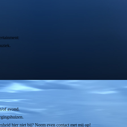
ertainment:
uziek.
/of avond.
gingshuizen.
nheid hier niet bij? Neem even contact met mij op!