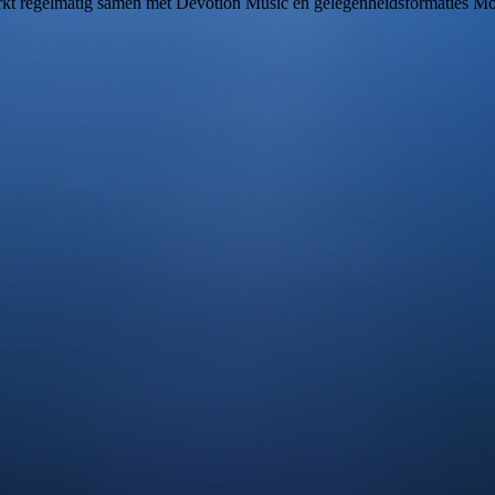
rkt regelmatig samen met Devotion Music en gelegenheidsformaties M