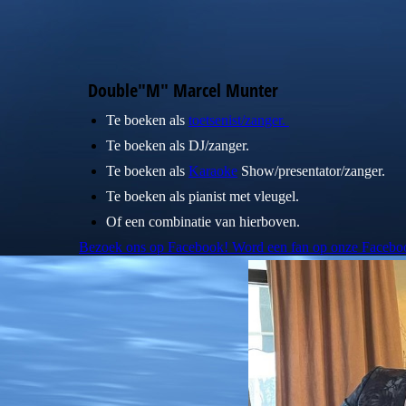
Double"M" Marcel Munter
Te boeken als
toetsenist/zanger.
Te boeken als DJ/zanger.
Te boeken als
Karaoke
Show/presentator/zanger.
Te boeken als pianist met vleugel.
Of een combinatie van hierboven.
Bezoek ons op Facebook! Word een fan op onze Facebo